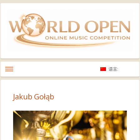
语言:
Jakub Gołąb