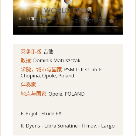
竞争乐器:
吉他
教授:
Dominik Matuszczak
学院，城市与国家:
PSM I i II st. im. F.
Chopina, Opole, Poland
伴奏家:
-
地点与国家:
Opole, POLAND
E. Pujol - Etude F#
R. Dyens - Libra Sonatine - II mov. - Largo