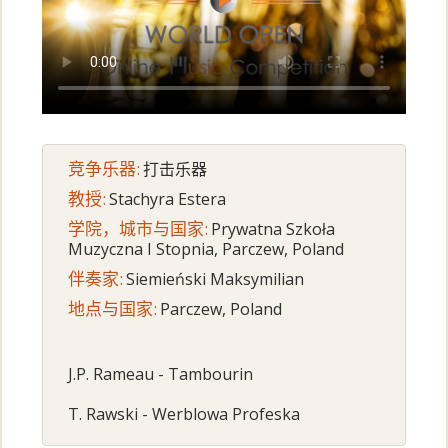
竞争乐器:
打击乐器
教授:
Stachyra Estera
学院，城市与国家:
Prywatna Szkoła
Muzyczna I Stopnia, Parczew, Poland
伴奏家:
Siemieński Maksymilian
地点与国家:
Parczew, Poland
J.P. Rameau - Tambourin
T. Rawski - Werblowa Profeska