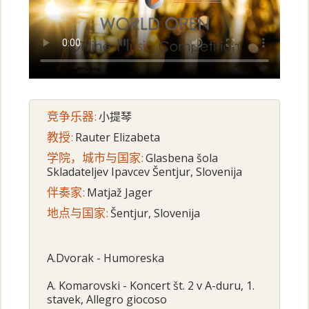
竞争乐器:
小提琴
教授:
Rauter Elizabeta
学院，城市与国家:
Glasbena šola
Skladateljev Ipavcev Šentjur, Slovenija
伴奏家:
Matjaž Jager
地点与国家:
Šentjur, Slovenija
A.Dvorak - Humoreska
A. Komarovski - Koncert št. 2 v A-duru, 1.
stavek, Allegro giocoso