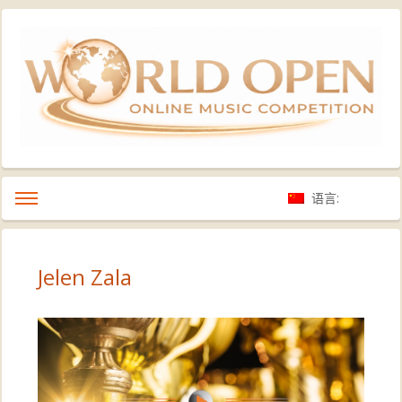
语言:
Jelen Zala