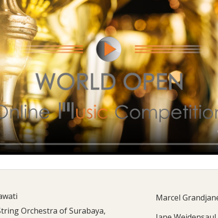
awati
Marcel Grandjane 
String Orchestra of Surabaya,
Jane Weidensaul 