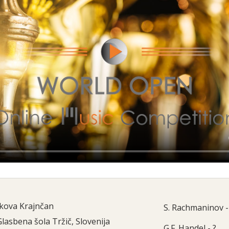
kova Krajnčan
S. Rachmaninov -
Glasbena šola Tržič, Slovenija
G.F. Handel - ?