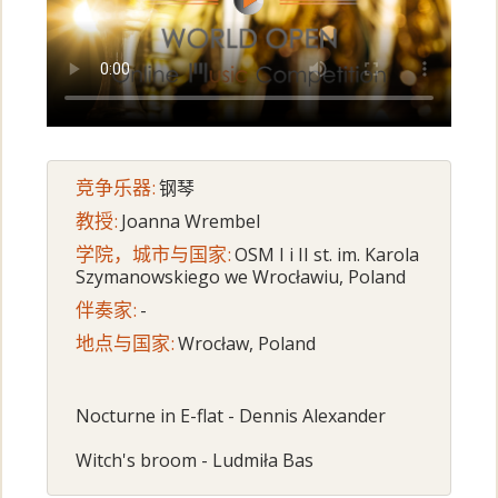
竞争乐器:
钢琴
教授:
Joanna Wrembel
学院，城市与国家:
OSM I i II st. im. Karola
Szymanowskiego we Wrocławiu, Poland
伴奏家:
-
地点与国家:
Wrocław, Poland
Nocturne in E-flat - Dennis Alexander
Witch's broom - Ludmiła Bas