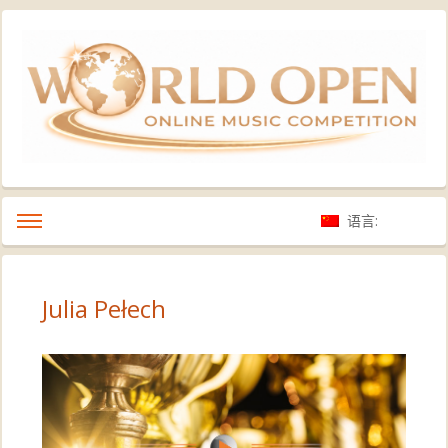
语言:
Julia Pełech