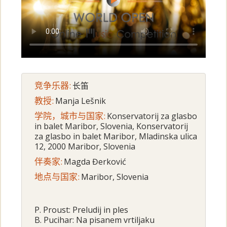
竞争乐器:
长笛
教授:
Manja Lešnik
学院，城市与国家:
Konservatorij za glasbo
in balet Maribor, Slovenia, Konservatorij
za glasbo in balet Maribor, Mladinska ulica
12, 2000 Maribor, Slovenia
伴奏家:
Magda Đerković
地点与国家:
Maribor, Slovenia
P. Proust: Preludij in ples
B. Pucihar: Na pisanem vrtiljaku