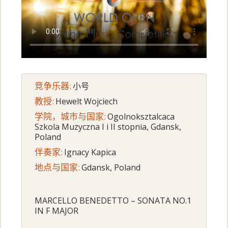
竞争乐器:
小号
教授:
Hewelt Wojciech
学院，城市与国家:
Ogolnoksztalcaca
Szkola Muzyczna I i II stopnia, Gdansk,
Poland
伴奏家:
Ignacy Kapica
地点与国家:
Gdansk, Poland
MARCELLO BENEDETTO – SONATA NO.1
IN F MAJOR