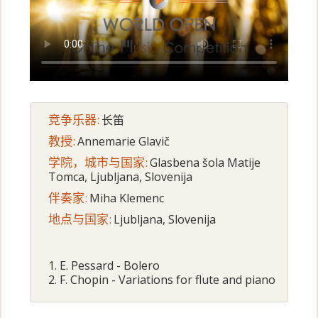
竞争乐器:
长笛
教授:
Annemarie Glavič
学院，城市与国家:
Glasbena šola Matije
Tomca, Ljubljana, Slovenija
伴奏家:
Miha Klemenc
地点与国家:
Ljubljana, Slovenija
1. E. Pessard - Bolero
2. F. Chopin - Variations for flute and piano