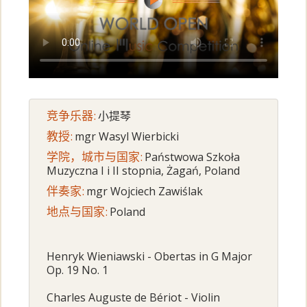
竞争乐器:
小提琴
教授:
mgr Wasyl Wierbicki
学院，城市与国家:
Państwowa Szkoła
Muzyczna I i II stopnia, Żagań, Poland
伴奏家:
mgr Wojciech Zawiślak
地点与国家:
Poland
Henryk Wieniawski - Obertas in G Major
Op. 19 No. 1
Charles Auguste de Bériot - Violin