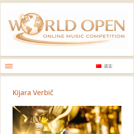
语言:
Kijara Verbič