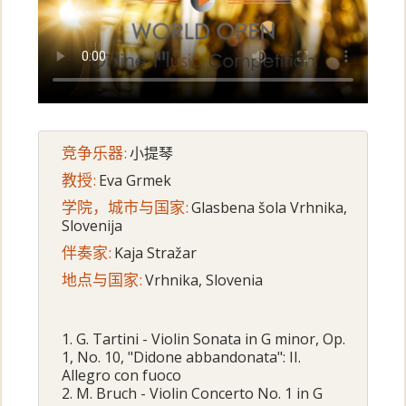
竞争乐器:
小提琴
教授:
Eva Grmek
学院，城市与国家:
Glasbena šola Vrhnika,
Slovenija
伴奏家:
Kaja Stražar
地点与国家:
Vrhnika, Slovenia
1. G. Tartini - Violin Sonata in G minor, Op.
1, No. 10, "Didone abbandonata": II.
Allegro con fuoco
2. M. Bruch - Violin Concerto No. 1 in G