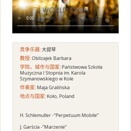
竞争乐器:
大提琴
教授:
Oblizajek Barbara
学院，城市与国家:
Państwowa Szkoła
Muzyczna I Stopnia im. Karola
Szymanowskiego w Kole
伴奏家:
Maja Gralińska
地点与国家:
Koło, Poland
H. Schlemuller -"Perpetuum Mobile"
J. Garścia -"Marzenie"