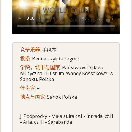
竞争乐器:
手风琴
教授:
Bednarczyk Grzegorz
学院，城市与国家:
Państwowa Szkoła
Muzyczna I i II st. im. Wandy Kossakowej w
Sanoku, Polska
伴奏家:
-
地点与国家:
Sanok Polska
J. Podprocky - Mała suita cz.I - Intrada, cz.II
- Aria, cz.III - Sarabanda