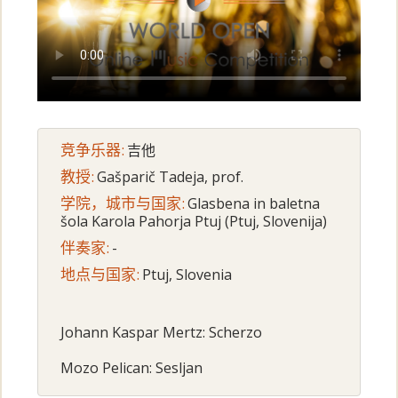
竞争乐器:
吉他
教授:
Gašparič Tadeja, prof.
学院，城市与国家:
Glasbena in baletna
šola Karola Pahorja Ptuj (Ptuj, Slovenija)
伴奏家:
-
地点与国家:
Ptuj, Slovenia
Johann Kaspar Mertz: Scherzo
Mozo Pelican: Sesljan