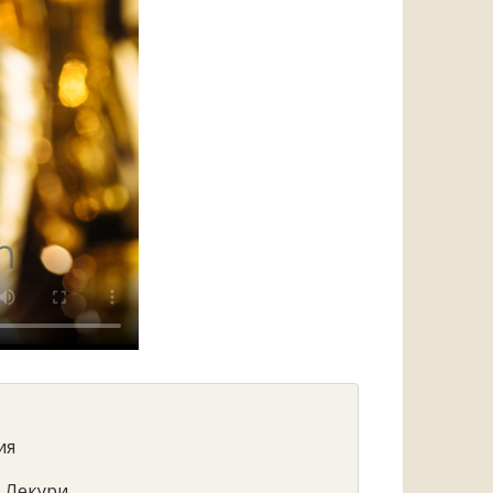
ия
- Лекури