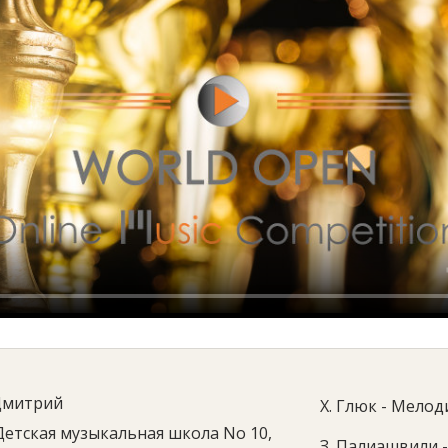
Дмитрий
Х. Глюк - Мелод
Детская музыкальная школа No 10,
З. Палиашвили 