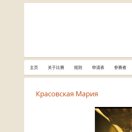
主页
关于比赛
规则
申请表
参赛者
Красовская Мария