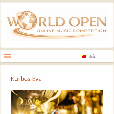
语言:
Kurbos Eva