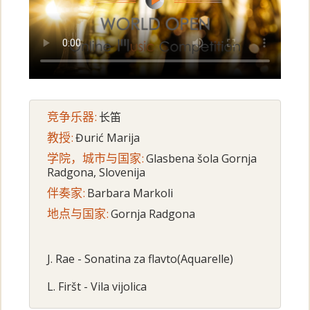
竞争乐器:
长笛
教授:
Đurić Marija
学院，城市与国家:
Glasbena šola Gornja
Radgona, Slovenija
伴奏家:
Barbara Markoli
地点与国家:
Gornja Radgona
J. Rae - Sonatina za flavto(Aquarelle)
L. Firšt - Vila vijolica