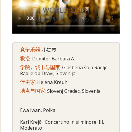
竞争乐器:
小提琴
教授:
Domiter Barbara A.
学院，城市与国家:
Glasbena šola Radlje,
Radlje ob Dravi, Slovenija
伴奏家:
Helena Kreuh
地点与国家:
Slovenj Gradec, Slovenia
Ewa Iwan, Polka
Karl Krejči, Concertino in si minore, III.
Moderato