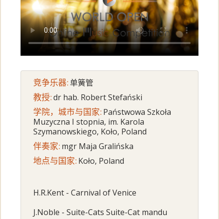
竞争乐器:
单簧管
教授:
dr hab. Robert Stefański
学院，城市与国家:
Państwowa Szkoła
Muzyczna I stopnia, im. Karola
Szymanowskiego, Koło, Poland
伴奏家:
mgr Maja Gralińska
地点与国家:
Koło, Poland
H.R.Kent - Carnival of Venice
J.Noble - Suite-Cats Suite-Cat mandu