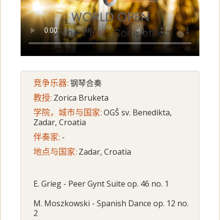
竞争乐器:
钢琴合奏
教授:
Zorica Bruketa
学院，城市与国家:
OGŠ sv. Benedikta,
Zadar, Croatia
伴奏家:
-
地点与国家:
Zadar, Croatia
E. Grieg - Peer Gynt Suite op. 46 no. 1
M. Moszkowski - Spanish Dance op. 12 no.
2