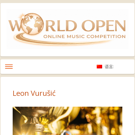
语言:
Leon Vurušić