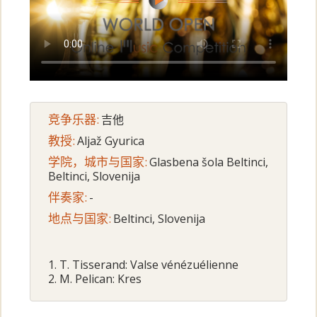
竞争乐器:
吉他
教授:
Aljaž Gyurica
学院，城市与国家:
Glasbena šola Beltinci,
Beltinci, Slovenija
伴奏家:
-
地点与国家:
Beltinci, Slovenija
1. T. Tisserand: Valse vénézuélienne
2. M. Pelican: Kres