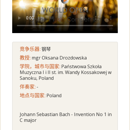
竞争乐器:
钢琴
教授:
mgr Oksana Drozdowska
学院，城市与国家:
Państwowa Szkoła
Muzyczna I i II st. im. Wandy Kossakowej w
Sanoku, Poland
伴奏家:
-
地点与国家:
Poland
Johann Sebastian Bach - Invention No 1 in
C major