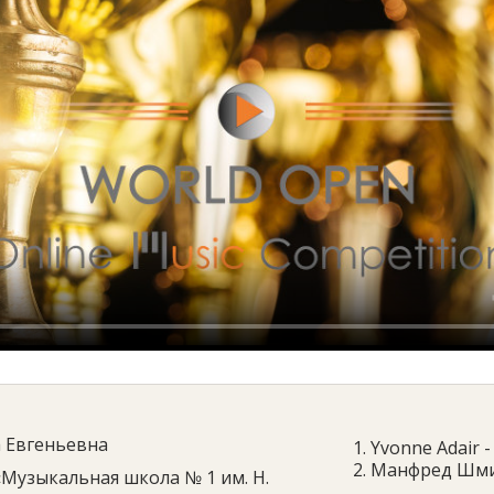
 Евгеньевна
1. Yvonne Adair -
2. Манфред Шми
«Музыкальная школа № 1 им. Н.