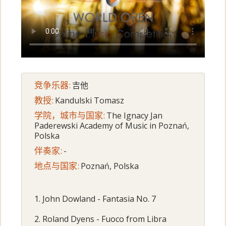
竞争乐器:
吉他
教授:
Kandulski Tomasz
学院，城市与国家:
The Ignacy Jan
Paderewski Academy of Music in Poznań,
Polska
伴奏家:
-
地点与国家:
Poznań, Polska
1. John Dowland - Fantasia No. 7
2. Roland Dyens - Fuoco from Libra