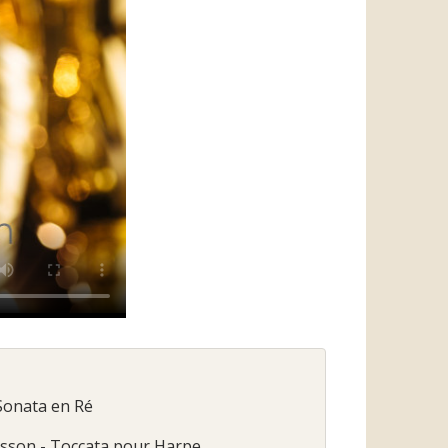
Sonata en Ré
sson - Toccata pour Harpe