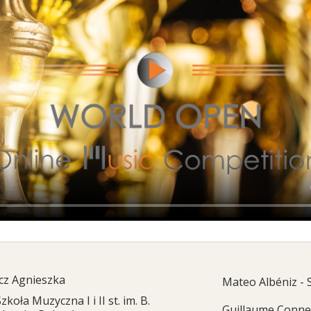
cz Agnieszka
Mateo Albéniz - 
zkoła Muzyczna I i II st. im. B.
Guillaume Conne