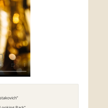
stakovich"
"Looking Back"