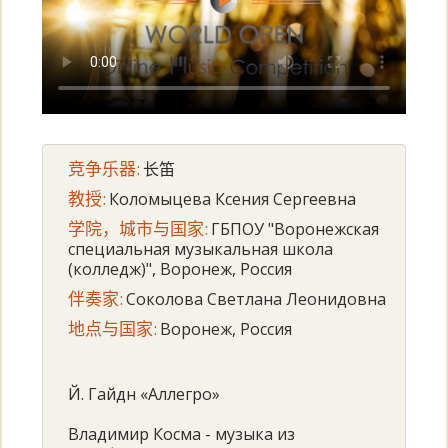
竞争乐器:
长笛
教授:
Коломыцева Ксения Сергеевна
学院，城市与国家:
ГБПОУ "Воронежская
специальная музыкальная школа
(колледж)", Воронеж, Россия
伴奏家:
Соколова Светлана Леонидовна
地点与国家:
Воронеж, Россия
Й. Гайдн «Аллегро»
Владимир Косма - музыка из