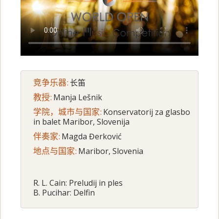
竞争乐器:
长笛
教授:
Manja Lešnik
学院，城市与国家:
Konservatorij za glasbo
in balet Maribor, Slovenija
伴奏家:
Magda Đerković
地点与国家:
Maribor, Slovenia
R. L. Cain: Preludij in ples
B. Pucihar: Delfin