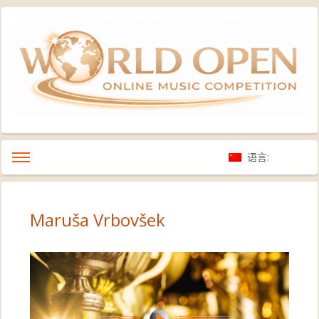
语言:
Maruša Vrbovšek