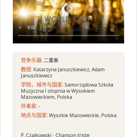
竞争乐器:
二重奏
教授:
Katarzyna Januszkiewicz, Adam
Januszkiewicz
学院，城市与国家:
Samorządowa Szkoła
Muzyczna I stopnia w Wysokiem
Mazowieckiem, Polska
伴奏家:
-
地点与国家:
Wysokie Mazowieckie, Polska
P. Czajkowski - Chanson triste