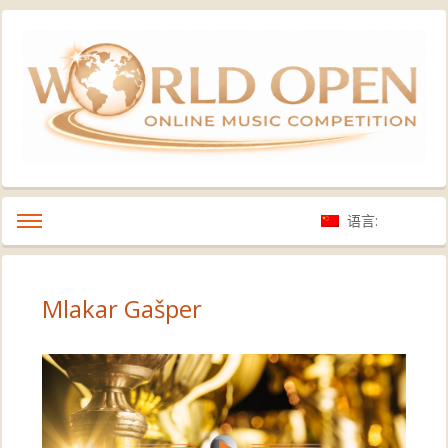
语言:
Mlakar Gašper