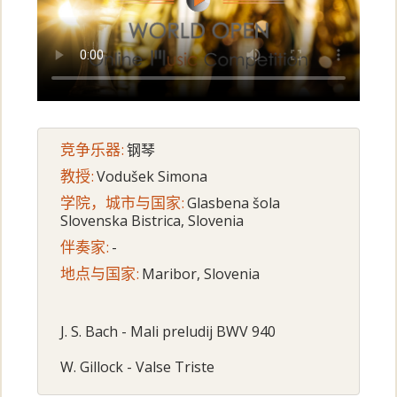
竞争乐器:
钢琴
教授:
Vodušek Simona
学院，城市与国家:
Glasbena šola
Slovenska Bistrica, Slovenia
伴奏家:
-
地点与国家:
Maribor, Slovenia
J. S. Bach - Mali preludij BWV 940
W. Gillock - Valse Triste