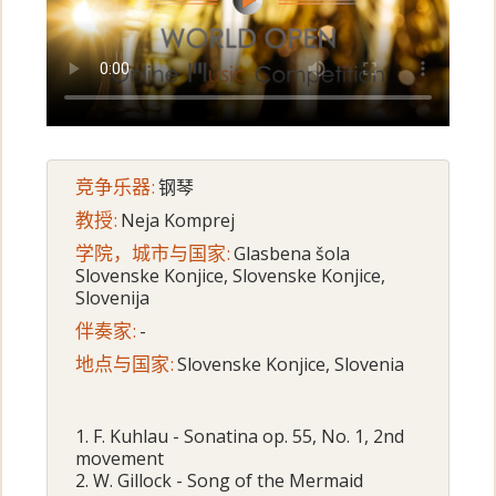
竞争乐器:
钢琴
教授:
Neja Komprej
学院，城市与国家:
Glasbena šola
Slovenske Konjice, Slovenske Konjice,
Slovenija
伴奏家:
-
地点与国家:
Slovenske Konjice, Slovenia
1. F. Kuhlau - Sonatina op. 55, No. 1, 2nd
movement
2. W. Gillock - Song of the Mermaid