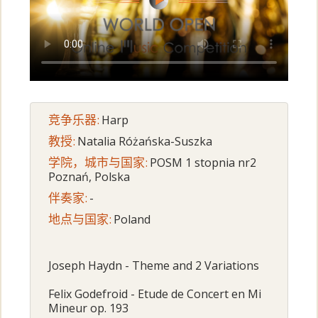
竞争乐器:
Harp
教授:
Natalia Różańska-Suszka
学院，城市与国家:
POSM 1 stopnia nr2
Poznań, Polska
伴奏家:
-
地点与国家:
Poland
Joseph Haydn - Theme and 2 Variations
Felix Godefroid - Etude de Concert en Mi
Mineur op. 193