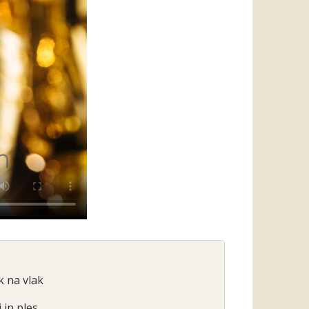
k na vlak
j in ples