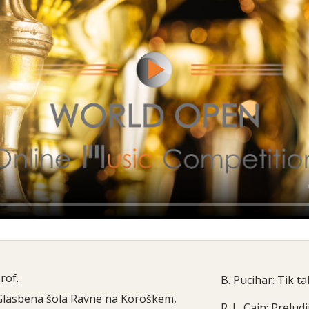
rof.
B. Pucihar: Tik ta
Glasbena šola Ravne na Koroškem,
R. L. Cain: Preludi