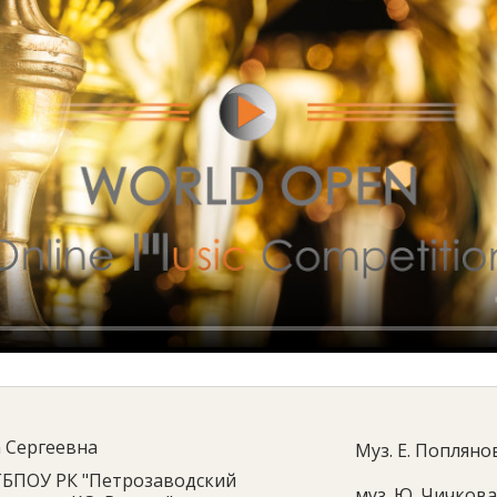
 Сергеевна
Муз. Е. Попляно
ГБПОУ РК "Петрозаводский
муз. Ю. Чичкова