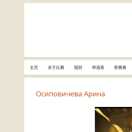
主页
关于比赛
规则
申请表
参赛者
Осиповичева Арина