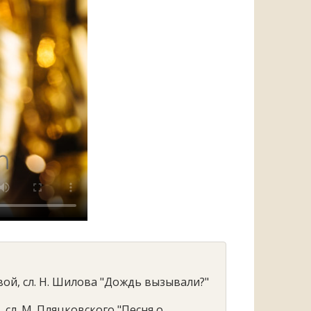
вой, сл. Н. Шилова "Дождь вызывали?"
, сл. М. Пляцковского "Песня о