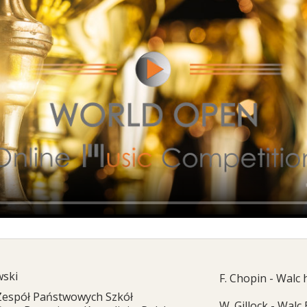
wski
F. Chopin - Walc 
Zespół Państwowych Szkół
W. Gillock - Walc