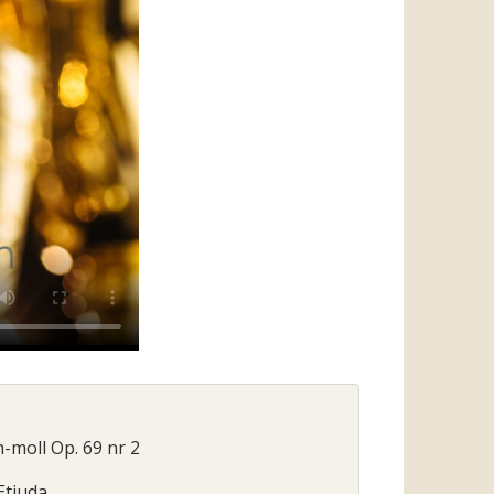
h-moll Op. 69 nr 2
 Etiuda