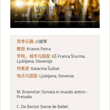
竞争乐器:
小提琴
教授:
Kravos Petra
学院，城市与国家:
GŠ Franca Šturma,
Ljubljana, Slovenija
伴奏家:
Katarina Šuštar
地点与国家:
Ljubljana, Slovenia
M. Bravničar: Sonata in muodo antico -
Preludio
C. De Beriot: Scene de Ballet