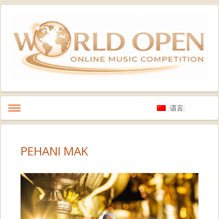
语言:
PEHANI MAK