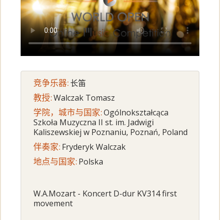
竞争乐器:
长笛
教授:
Walczak Tomasz
学院，城市与国家:
Ogólnokształcąca
Szkoła Muzyczna II st. im. Jadwigi
Kaliszewskiej w Poznaniu, Poznań, Poland
伴奏家:
Fryderyk Walczak
地点与国家:
Polska
W.A.Mozart - Koncert D-dur KV314 first
movement