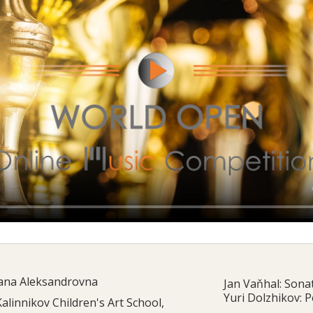
lana Aleksandrovna
Jan Vaňhal: Sona
Yuri Dolzhikov: P
Kalinnikov Children's Art School,