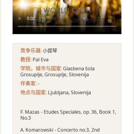
竞争乐器:
小提琴
教授:
Pal Eva
学院，城市与国家:
Glasbena šola
Grosuplje, Grosuplje, Slovenija
伴奏家:
-
地点与国家:
Ljubljana, Slovenija
F. Mazas - Etudes Speciales, op. 36, Book 1,
No.3
A. Komarowski - Concerto no.3, 2nd