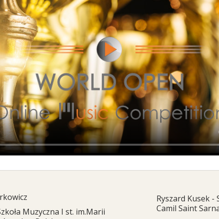
rkowicz
Ryszard Kusek - S
Camil Saint Sarna 
Szkoła Muzyczna I st. im.Marii