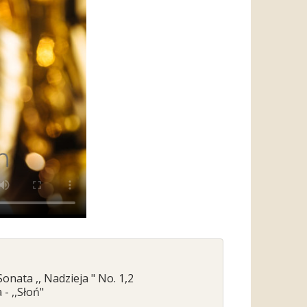
onata ,, Nadzieja " No. 1,2
- ,,Słoń"