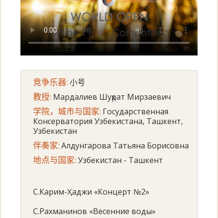
竞争乐器:
小号
教授:
Мардалиев Шуҳрат Мирзаевич
学院，城市与国家:
Государственная
Консерватория Узбекистана, Ташкент,
Узбекистан
伴奏家:
Алдунгарова Татьяна Борисовна
地点与国家:
Узбекистан - Ташкент
С.Карим-Ҳаджи «Концерт №2»
С.Рахманинов «Весенние воды»