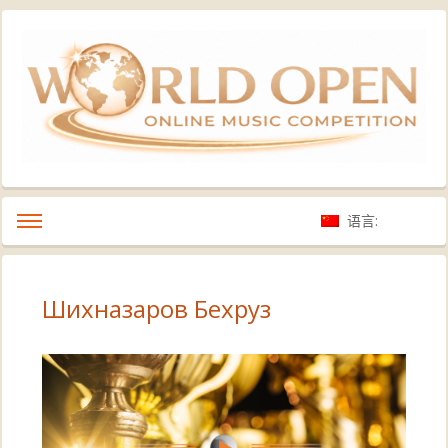
语言:
Шихназаров Бехруз