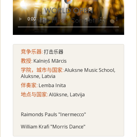
竞争乐器:
打击乐器
教授:
Kalniņš Mārcis
学院，城市与国家:
Aluksne Music School,
Aluksne, Latvia
伴奏家:
Lemba Inita
地点与国家:
Alūksne, Latvija
Raimonds Pauls "Inermecco"
William Krafi "Morris Dance"