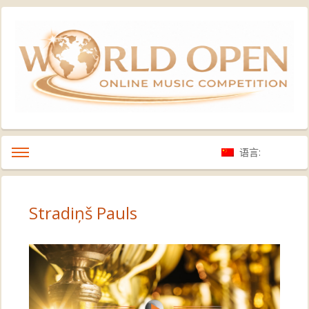
语言:
Stradiņš Pauls