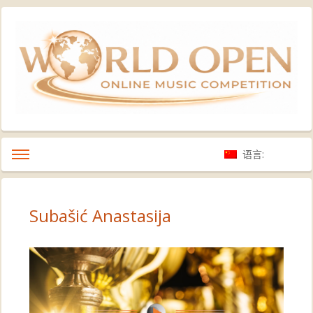
语言:
Subašić Anastasija