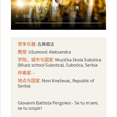
竞争乐器:
古典唱法
教授:
Ušumović Aleksandra
学院，城市与国家:
Muzička škola Subotica
(Music school Subotica), Subotica, Serbia
伴奏家:
-
地点与国家:
Novi Kneževac, Republic of
Serbia
Giovanni Battista Pergolesi - Se tu m'ami,
se tu sospiri