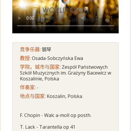
竞争乐器:
钢琴
教授:
Osada-Sobczyńska Ewa
学院，城市与国家:
Zespół Państwowych
Szkół Muzycznych im. Grażyny Bacewicz w
Koszalinie, Polska
伴奏家:
-
地点与国家:
Koszalin, Polska
F. Chopin - Walc a-moll op posth.
T. Lack - Tarantella op 41