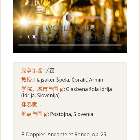
竞争乐器:
长笛
教授:
Flajšaker Špela, Ćoralić Armin
学院，城市与国家:
Glasbena šola Idrija
(Idrija, Slovenija)
伴奏家:
-
地点与国家:
Postojna, Slovenia
F. Doppler: Andante et Rondo, op. 25