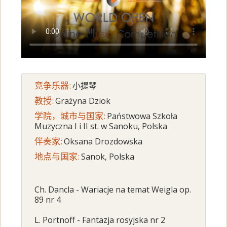
竞争乐器:
小提琴
教授:
Grażyna Dziok
学院，城市与国家:
Państwowa Szkoła
Muzyczna I i II st. w Sanoku, Polska
伴奏家:
Oksana Drozdowska
地点与国家:
Sanok, Polska
Ch. Dancla - Wariacje na temat Weigla op.
89 nr 4
L. Portnoff - Fantazja rosyjska nr 2