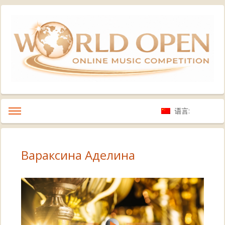
语言:
Вараксина Аделина