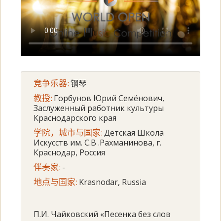
竞争乐器:
钢琴
教授:
Горбунов Юрий Семёнович,
Заслуженный работник культуры
Краснодарского края
学院，城市与国家:
Детская Школа
Искусств им. С.В .Рахманинова, г.
Краснодар, Россия
伴奏家:
-
地点与国家:
Krasnodar, Russia
П.И. Чайковский «Песенка без слов