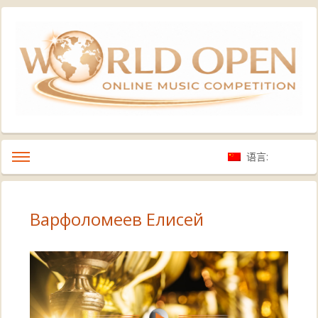
语言:
Варфоломеев Елисей