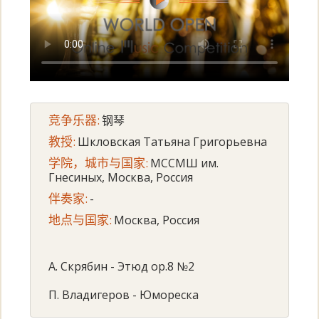
竞争乐器:
钢琴
教授:
Шкловская Татьяна Григорьевна
学院，城市与国家:
МССМШ им.
Гнесиных, Москва, Россия
伴奏家:
-
地点与国家:
Москва, Россия
А. Скрябин - Этюд ор.8 №2
П. Владигеров - Юмореска