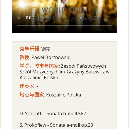
竞争乐器:
钢琴
教授:
Paweł Bortnowski
学院，城市与国家:
Zespół Państwowych
Szkół Muzycznych im. Grażyny Bacewicz w
Koszalinie, Polska
伴奏家:
-
地点与国家:
Koszalin, Polska
D. Scarlatti - Sonata h-moll K87
S. Prokofiew - Sonata a-moll op.28