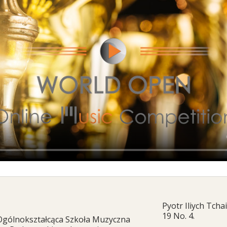
Pyotr Iliych Tcha
19 No. 4.
Ogólnokształcąca Szkoła Muzyczna