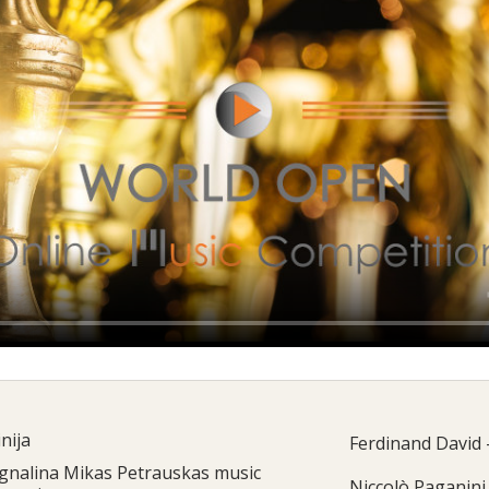
nija
Ferdinand David 
Ignalina Mikas Petrauskas music
Niccolò Paganini 